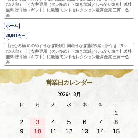
7.5人前）【うな丼専用（タレ多め）・焼き加減／しっかり焼き】送料
無料 贈り物（ギフト）に最適 モンドセレクション最高金賞 三河一色
産
ホーム
20,001円～
【たむろ極 幻のめすうなぎ艶鰻】国産うなぎ蒲焼5尾＋肝付き（5～
7.5人前）【うな丼専用（タレ多め）・焼き加減／しっかり焼き】送料
無料 贈り物（ギフト）に最適 モンドセレクション最高金賞 三河一色
産
営業日カレンダー
2026年8月
日
月
火
水
木
金
土
1
2
3
4
5
6
7
8
9
10
11
12
13
14
15