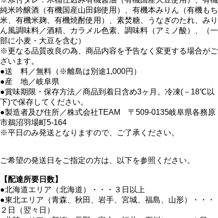
純米吟醸酒（有機国産山田錦使用）、有機本みりん（有機もち
米、有機米麹、有機焼酎使用）、素焚糖、うなぎのたれ、みり
ん風調味料／酒精、カラメル色素、調味料（アミノ酸）、（一
部に小麦・大豆を含む）
※更なる品質改良の為、商品内容を予告なく変更する場合がご
ざいます。
●送 料／無料（※離島は別途1,000円）
●産 地／岐阜県
●賞味期限・保存方法／商品到着日含め3ヶ月。冷凍(－18℃以
下)で保存してください。
●製造者及び住所／株式会社TEAM 〒509-0135岐阜県各務原
市鵜沼羽場町5-164
※平日のみ発送となりますので、ご了承ください。
ご希望の発送日をご指定の方は、以下を参照ください。
【配達所要日数】
●北海道エリア（北海道）・・・３日以上
●東北エリア（青森、秋田、岩手、宮城、福島、山形）・・・
２日（翌々日）