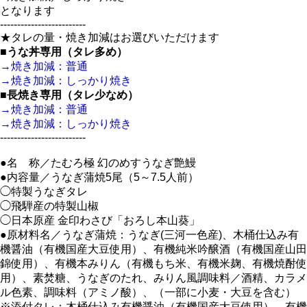
となります
-------------------------
★タレの量・焼き加減はお選びいただけます
■うな丼専用（タレ多め）
→焼き加減：普通
→焼き加減：しっかり焼き
■長焼き専用（タレ少なめ）
→焼き加減：普通
→焼き加減：しっかり焼き
-------------------------
●名 称／たむろ極 幻のめすうなぎ艶鰻
●内容量／うなぎ蒲焼5尾（5～7.5人前）
◯特製うなぎタレ
◯飛騨産の特製山椒
◯日本原産 金印わさび「おろし本山葵」
●原材料名／うなぎ蒲焼：うなぎ(三河一色産)、木桶仕込み有
機醤油（有機国産大豆使用）、有機純米吟醸酒（有機国産山田
錦使用）、有機本みりん（有機もち米、有機米麹、有機焼酎使
用）、素焚糖、うなぎのたれ、みりん風調味料／酒精、カラメ
ル色素、調味料（アミノ酸）、（一部に小麦・大豆を含む）
※添付タレ：木桶仕込み有機醤油（有機国産大豆使用）、有機