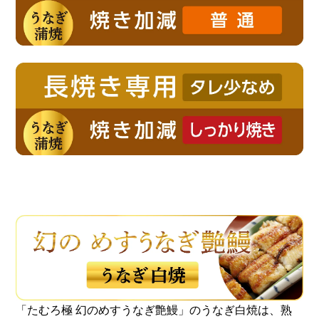
「たむろ極 幻のめすうなぎ艶鰻」のうなぎ白焼は、熟