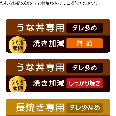
たむろ秘伝の鰻タレと特選わさびでご堪能ください。