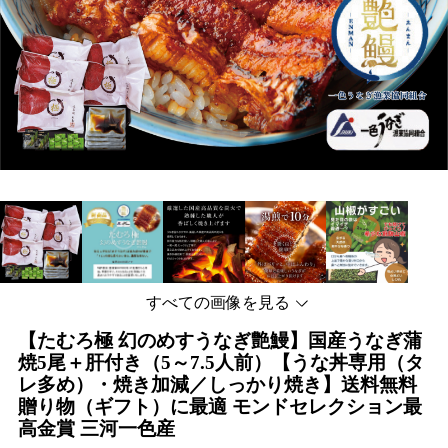
すべての画像を見る
【たむろ極 幻のめすうなぎ艶鰻】国産うなぎ蒲
焼5尾＋肝付き（5～7.5人前）【うな丼専用（タ
レ多め）・焼き加減／しっかり焼き】送料無料
贈り物（ギフト）に最適 モンドセレクション最
高金賞 三河一色産