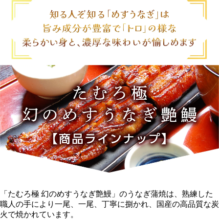
「たむろ極 幻のめすうなぎ艶鰻」のうなぎ蒲焼は、熟練した
職人の手により一尾、一尾、丁寧に捌かれ、国産の高品質な炭
火で焼かれています。