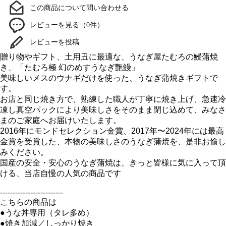
この商品について問い合わせる
レビューを見る（0件）
レビューを投稿
贈り物やギフト、土用丑に最適な、うなぎ屋たむろの鰻蒲焼
き、「たむろ極 幻のめすうなぎ艶鰻」
美味しいメスのウナギだけを使った、うなぎ蒲焼きギフトで
す。
お店と同じ焼き方で、熟練した職人が丁寧に焼き上げ、急速冷
凍し真空パックにより美味しさをそのまま閉じ込めて、みなさ
まのご家庭へお届けいたします。
2016年にモンドセレクション金賞、2017年〜2024年には最高
金賞を受賞した、本物の美味しさのうなぎ蒲焼を、是非お愉し
みください。
国産の安全・安心のうなぎ蒲焼は、きっと皆様に気に入って頂
ける、当店自慢の人気の商品です
-------------------------
こちらの商品は
●うな丼専用（タレ多め）
●焼き加減／しっかり焼き