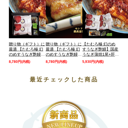
贈り物（ギフト）に
贈り物（ギフト）に
【たむろ極 幻のめ
最適 【たむろ極 幻
最適 【たむろ極 幻
すうなぎ艶鰻】国産
のめすうなぎ艶鰻】
のめすうなぎ艶鰻】
うなぎ蒲焼1尾+肝付
国産うなぎ蒲焼用
国産うなぎ蒲焼用
き（1～1.5人前）
8,780円(内税)
8,780円(内税)
5,930円(内税)
（長焼き専用※タレ
（うな丼専用※タレ
【うな丼専用（タレ
少なめ）1尾＋白焼
多め）1尾＋白焼用1
多め）・焼き加減／
用1尾セット（2～3
尾セット（2～3人
普通】贈り物（ギフ
最近チェックした商品
人前）送料無料 モ
前）送料無料 モン
ト）に最適 モンド
ンドセレクション最
ドセレクション最高
セレクション最高金
高金賞 三河一色産
金賞 三河一色産
賞 三河一色産