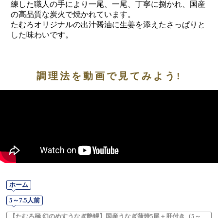
練した職人の手により一尾、一尾、丁寧に捌かれ、国産
の高品質な炭火で焼かれています。
たむろオリジナルの出汁醤油に生姜を添えたさっぱりと
した味わいです。
調理法を動画で見てみよう!
ホーム
5～7.5人前
【たむろ極 幻のめすうなぎ艶鰻】国産うなぎ蒲焼5尾＋肝付き（5～